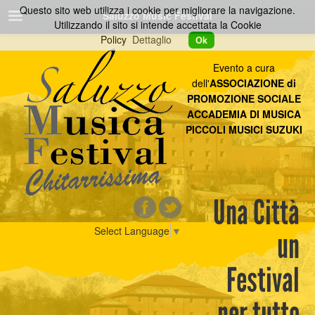
Questo sito web utilizza i cookie per migliorare la navigazione.
Saluzzo Music Festival
Utilizzando il sito si intende accettata la Cookie
Policy
Dettaglio
Ok
Evento a cura
dell'
ASSOCIAZIONE di
PROMOZIONE SOCIALE
ACCADEMIA DI MUSICA
PICCOLI MUSICI SUZUKI
Una Città
Select Language
▼
un
Festival
per tutto