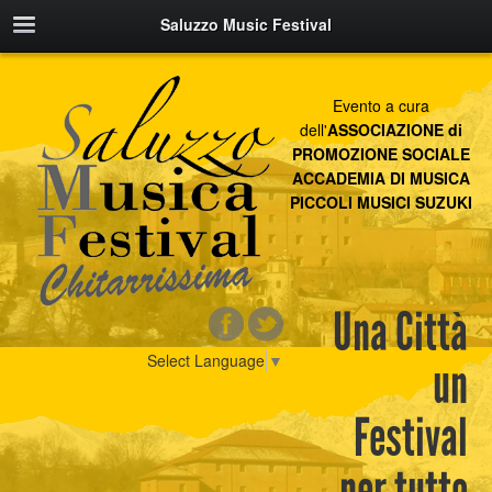
Saluzzo Music Festival
Evento a cura
dell'
ASSOCIAZIONE di
PROMOZIONE SOCIALE
ACCADEMIA DI MUSICA
PICCOLI MUSICI SUZUKI
Una Città
Select Language
▼
un
Festival
per tutto