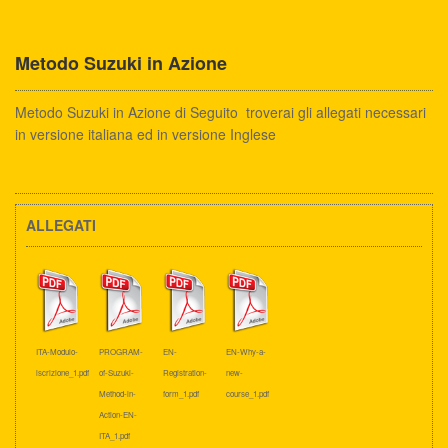
Metodo Suzuki in Azione
Metodo Suzuki in Azione di Seguito troverai gli allegati necessari
in versione italiana ed in versione Inglese
ALLEGATI
ITA-Modulo-
PROGRAM-
EN-
EN-Why-a-
iscrizione_1.pdf
of-Suzuki-
Registration-
new-
Method-in-
form_1.pdf
course_1.pdf
Action-EN-
ITA_1.pdf